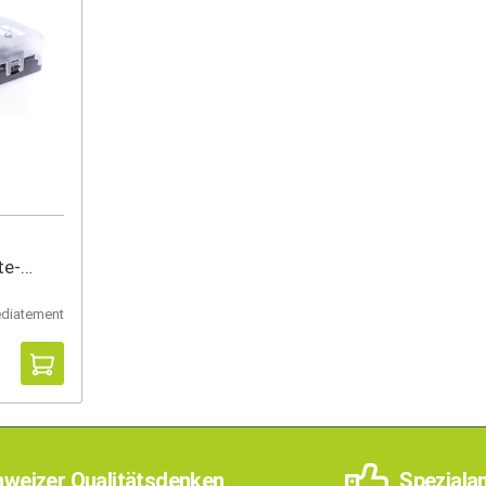
te-
ions
édiatement
weizer Qualitätsdenken
Speziala