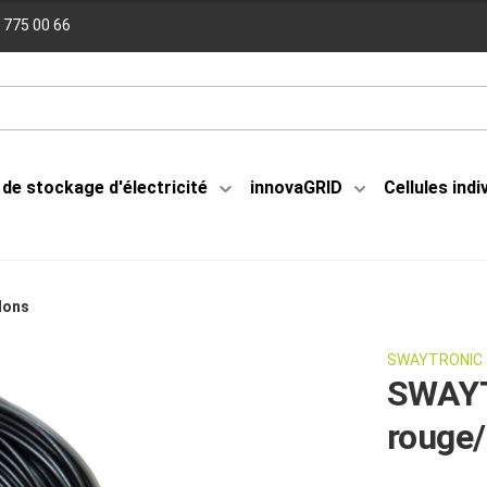
 775 00 66
de stockage d'électricité
innovaGRID
Cellules indi
dons
SWAYTRONIC
SWAYT
rouge/