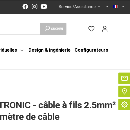
Service/Assistance
SUCHEN
viduelles
Design & ingénierie
Configurateurs
Se
RONIC - câble à fils 2.5mm²
mètre de câble