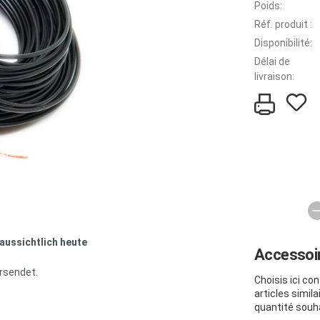
Poids:
Réf. produit :
Disponibilité:
Délai de
livraison:
raussichtlich heute
Accessoi
ersendet.
Choisis ici co
articles simil
quantité souh