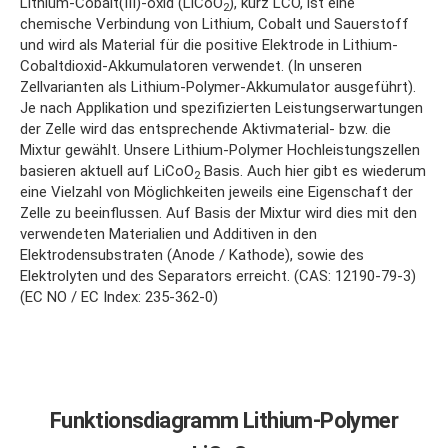
Lithium-Cobalt(III)-oxid (LiCoO
), kurz LCO, ist eine
2
chemische Verbindung von Lithium, Cobalt und Sauerstoff
und wird als Material für die positive Elektrode in Lithium-
Cobaltdioxid-Akkumulatoren verwendet. (In unseren
Zellvarianten als Lithium-Polymer-Akkumulator ausgeführt).
Je nach Applikation und spezifizierten Leistungserwartungen
der Zelle wird das entsprechende Aktivmaterial- bzw. die
Mixtur gewählt. Unsere Lithium-Polymer Hochleistungszellen
basieren aktuell auf LiCoO
Basis. Auch hier gibt es wiederum
2
eine Vielzahl von Möglichkeiten jeweils eine Eigenschaft der
Zelle zu beeinflussen. Auf Basis der Mixtur wird dies mit den
verwendeten Materialien und Additiven in den
Elektrodensubstraten (Anode / Kathode), sowie des
Elektrolyten und des Separators erreicht.
(CAS: 12190-79-3)
(EC NO / EC Index: 235-362-0)
Funktionsdiagramm Lithium-Polymer