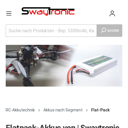
SUCHEN
RC-Akkutechnik
Akkus nach Segment
Flat-Pack
Flatpack-Akkus von | Swaytronic