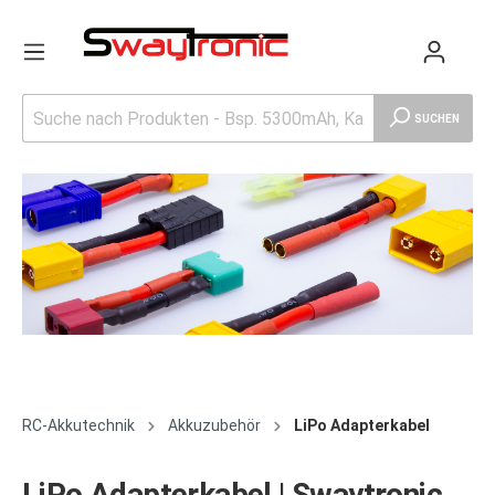
SUCHEN
RC-Akkutechnik
Akkuzubehör
LiPo Adapterkabel
LiPo Adapterkabel | Swaytronic