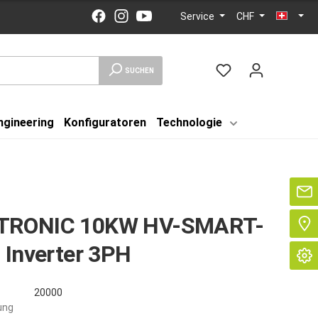
Service
CHF
SUCHEN
ngineering
Konfiguratoren
Technologie
Se
TRONIC 10KW HV-SMART-
 Inverter 3PH
20000
ung