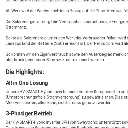
Ab Werk wird der Wechselrichter in Bezug auf die Prioritäten wie fol
Die Solarenergie versorgt die Verbraucher, überschüssige Energie wi
Stromnetz.
Sollte die Solarenergie unter den Wert der Verbraucher fallen, wird
Ladezustand der Batterie (SoC) erreicht ist. Der Netzstrom wird a
So können wir den Eigenverbrauch sowie den Autarkiegrad merklic
überbrückt, ein teurer Stromzukauf minimiert werden.
Die Highlights:
All in One Lösung
Unsere HV-SMART-Hybrid-Inverter sind mit allen Komponenten und 
(Unterbrechungsfreie Stromversorgung) zu gewährleisten. Dies erre
Mehrwert bieten, alles kann, nichts muss genutzt werden.
3-Phasiger Betrieb
Der HV-SMART-Hybrid Inverter 3PH von Swaytronic unterstützt so
Geräte wie eine Wärmepumpe oder ein Kochfeld, wenn gewünscht, 