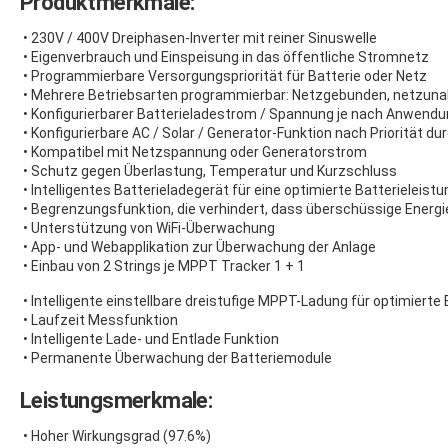
Produktmerkmale:
• 230V / 400V Dreiphasen-Inverter mit reiner Sinuswelle
• Eigenverbrauch und Einspeisung in das öffentliche Stromnetz
• Programmierbare Versorgungspriorität für Batterie oder Netz
• Mehrere Betriebsarten programmierbar: Netzgebunden, netzun
• Konfigurierbarer Batterieladestrom / Spannung je nach Anwendu
• Konfigurierbare AC / Solar / Generator-Funktion nach Priorität d
• Kompatibel mit Netzspannung oder Generatorstrom
• Schutz gegen Überlastung, Temperatur und Kurzschluss
• Intelligentes Batterieladegerät für eine optimierte Batterieleist
• Begrenzungsfunktion, die verhindert, dass überschüssige Energie
• Unterstützung von WiFi-Überwachung
• App- und Webapplikation zur Überwachung der Anlage
• Einbau von 2 Strings je MPPT Tracker 1 + 1
• Intelligente einstellbare dreistufige MPPT-Ladung für optimierte
• Laufzeit Messfunktion
• Intelligente Lade- und Entlade Funktion
• Permanente Überwachung der Batteriemodule
Leistungsmerkmale:
• Hoher Wirkungsgrad (97.6%)