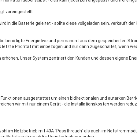
gt voreingestellt:
rd in die Batterie geleitet - sollte diese vollgeladen sein, verkauft de
 die benötigte Energie live und permanent aus dem gespeicherten Strom 
ls letzte Priorität mit einbezogen und nur dann zugeschaltet, wenn we
h erhöhen. Unser System zentriert den Kunden und dessen eigene Ene
Funktionen ausgestattet um einen bidirektionalen und autarken Betri
ichen wir mit nur einem Gerät - die Installationskosten werden reduz
wohl im Netzbetrieb mit 40A "Passthrough" als auch im Notstrommodu
im Notstrom bzw. ab Batterie betrieben werden.