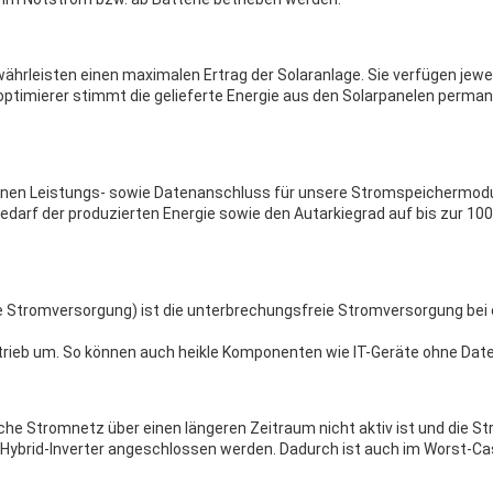
rleisten einen maximalen Ertrag der Solaranlage. Sie verfügen jewe
ptimierer stimmt die gelieferte Energie aus den Solarpanelen perma
einen Leistungs- sowie Datenanschluss für unsere Stromspeichermodu
darf der produzierten Energie sowie den Autarkiegrad auf bis zur 10
e Stromversorgung) ist die unterbrechungsfreie Stromversorgung bei 
etrieb um. So können auch heikle Komponenten wie IT-Geräte ohne Dat
liche Stromnetz über einen längeren Zeitraum nicht aktiv ist und die 
 Hybrid-Inverter angeschlossen werden. Dadurch ist auch im Worst-Ca