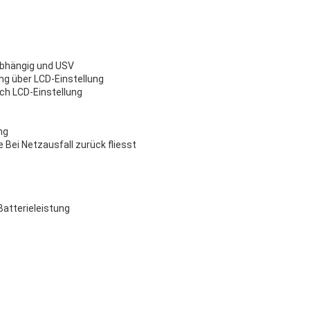
abhängig und USV
ng über LCD-Einstellung
urch LCD-Einstellung
ung
 Bei Netzausfall zurück fliesst
 Batterieleistung