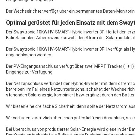
Der Wechselrichter verfügt über ein permanentes Daten-Monitoring
Optimal gerüstet für jeden Einsatz mit dem Swa
Der Swaytronic 10KW HV-SMART-Hybrid Inverter 3PH leitet den erzeu
Bidirektionalen-Arbeitsweise sowohl den Strom der Solarmodule a
Der Swaytronic 10KW HV-SMART-Hybrid Inverter 3PH verfügt als H
angeschlossen werden.
Der PV-Eingangsanschluss verfügt über zwei MPPT Tracker (1+1) wo
Eingänge zur Verfügung.
Der Netzanschluss verbindet den Hybrid-Inverter mit dem öffentli
betreiben. Im Fall eines Netzunterbruchs, schaltet der Wechselri
stehenden Solarenergie, kombiniert bzw. ergänzt durch den Batter
Wir bieten eine dreifache Sicherheit, denn sollte der Netzstrom aus
Wir verfügen zusätzlich über einen potentialfreien Anschluss, so 
Bei Überschuss von produzierter Solar-Energie wird diese in der 
Der Kunde entscheidet die Bidirektionale Funktion und Vergabe von P