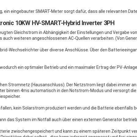
, ein eingebauter SMART-Meter sorgt dafür, dass alle relevanten Dat
ytronic 10KW HV-SMART-Hybrid Inverter 3PH
gten Gleichstrom in Abhängigkeit der Einstellungen und Vergabe von P
ls auch weiteren angeschlossenen AC-Quellen verarbeiten. (Von Gene
ybrid-Wechselrichter über diverse Anschlüsse. Über den Batterieein
durch ein optimaler Betrieb und ein maximaler Ertrag der PV-Anlage e
chen Stromnetz (Hausanschluss). Der Netzstrom liegt dabei immer an -
chter binnen 4ms automatisch in den Notstrom-Modus und versorgt die
iespeicher.
fallen, kein Solarstrom produziert werden und die Batterie ebenfalls be
kann das System im Notfall auch über einen externen Generator betrie
Batterie zwischengespeichert und kann zu einem späteren Zeitpunkt v
rioritäten dabei selbst - dies kann jederzeit angepasst und frei einge