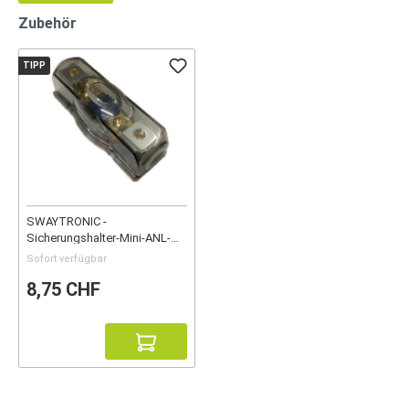
Zubehör
TIPP
SWAYTRONIC -
Sicherungshalter-Mini-ANL-
150A
Sofort verfügbar
8,75 CHF