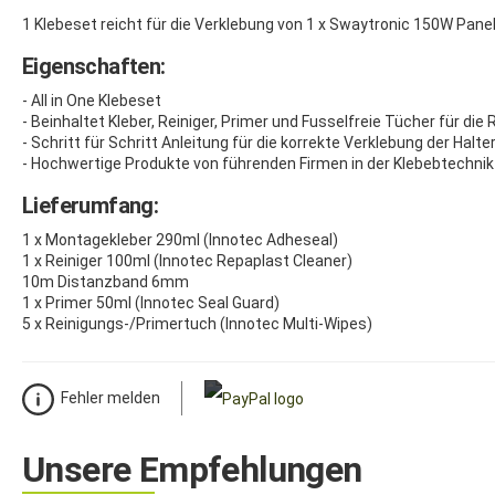
1 Klebeset reicht für die Verklebung von 1 x Swaytronic 150W Panel 
Eigenschaften:
- All in One Klebeset
- Beinhaltet Kleber, Reiniger, Primer und Fusselfreie Tücher für d
- Schritt für Schritt Anleitung für die korrekte Verklebung der Halt
- Hochwertige Produkte von führenden Firmen in der Klebebtechnik
Lieferumfang:
1 x Montagekleber 290ml (Innotec Adheseal)
1 x Reiniger 100ml (Innotec Repaplast Cleaner)
10m Distanzband 6mm
1 x Primer 50ml (Innotec Seal Guard)
5 x Reinigungs-/Primertuch (Innotec Multi-Wipes)
Fehler melden
Unsere Empfehlungen