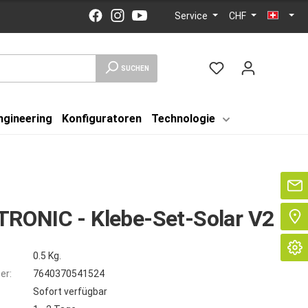
Service
CHF
SUCHEN
ngineering
Konfiguratoren
Technologie
Se
RONIC - Klebe-Set-Solar V2
0.5 Kg.
er:
7640370541524
Sofort verfügbar