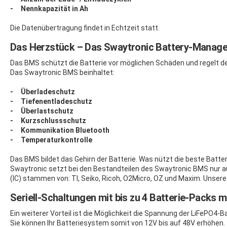
- Nennkapazität in Ah
Die Datenübertragung findet in Echtzeit statt.
Das Herzstück – Das Swaytronic Battery-Manag
Das BMS schützt die Batterie vor möglichen Schäden und regelt de
Das Swaytronic BMS beinhaltet:
- Überladeschutz
- Tiefenentladeschutz
- Überlastschutz
- Kurzschlussschutz
- Kommunikation Bluetooth
- Temperaturkontrolle
Das BMS bildet das Gehirn der Batterie. Was nützt die beste Batter
Swaytronic setzt bei den Bestandteilen des Swaytronic BMS nur 
(IC) stammen von: TI, Seiko, Ricoh, O2Micro, OZ und Maxim. Unse
Seriell-Schaltungen mit bis zu 4 Batterie-Packs m
Ein weiterer Vorteil ist die Möglichkeit die Spannung der LiFePO4-Ba
Sie können Ihr Batteriesystem somit von 12V bis auf 48V erhöhen.