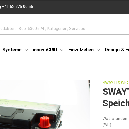
 +41 62 775 00 66
r-Systeme
innovaGRID
Einzelzellen
Design & E
SWAYTRONIC
SWAYT
Speich
Wattstunden
(Wh):