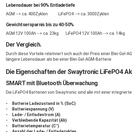
Lebensdauer bei 90% Entladetiefe
AGM --> ca. 400Zyklen LiFePO4 --> ca. 3000Zyklen
Gewichtsersparnis bis zu 40-50%
AGM 12V 100Ah --> ca. 23kg LiFePO4 12V 100Ah --> ca. 14kg
Der Vergleich.
Durch diese Vorteile relativiert sich auch der Preis einer Blei-Ge
längere Lebensdauer als bei einer Blei-Gel-AGM-Batterie.
Die Eigenschaften der Swaytronic LiFePO4 A
SMART mit Bluetooth Überwachung
Die LiFePO4 Batterien von Swaytronic sind alle mit einer integriert
- Batterie Ladezustand in % (SoC)
- Batteriespannung (V)
- Lade- / Entladestrom (A)
- Verbleibende Kapazität (Ah)
- Batterietemperatur (C°)
- Anzahl der Lade- / Entladezyklen