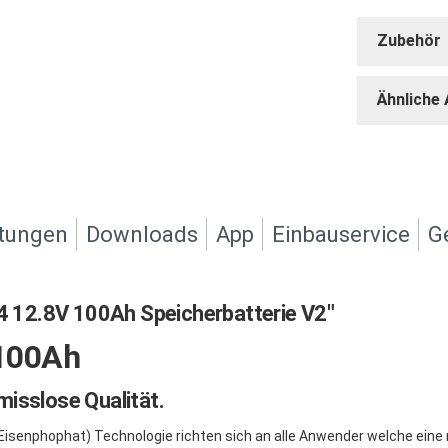
Zubehör
Ähnliche 
tungen
Downloads
App
Einbauservice
G
 12.8V 100Ah Speicherbatterie V2"
100Ah
isslose Qualität.
-Eisenphophat) Technologie richten sich an alle Anwender welche ei