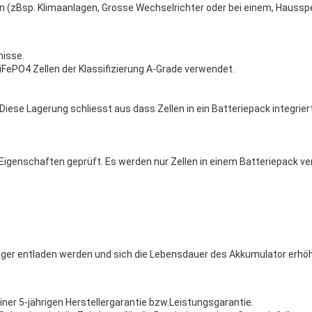
rn (zBsp. Klimaanlagen, Grosse Wechselrichter oder bei einem, Hauss
misse.
iFePO4 Zellen der Klassifizierung A-Grade verwendet.
 Diese Lagerung schliesst aus dass Zellen in ein Batteriepack integri
igenschaften geprüft. Es werden nur Zellen in einem Batteriepack v
iger entladen werden und sich die Lebensdauer des Akkumulator erhöh
einer 5-jährigen Herstellergarantie bzw.Leistungsgarantie.