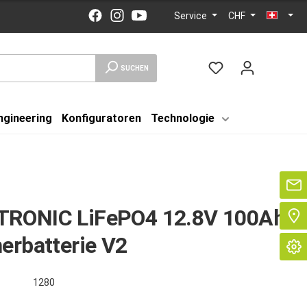
Service
CHF
SUCHEN
ngineering
Konfiguratoren
Technologie
Se
RONIC LiFePO4 12.8V 100Ah
erbatterie V2
1280