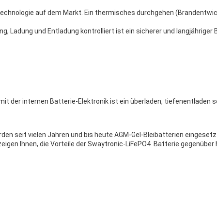
.
ietechnologie auf dem Markt. Ein thermisches durchgehen (Brandentwic
g, Ladung und Entladung kontrolliert ist ein sicherer und langjähriger 
mit der internen Batterie-Elektronik ist ein überladen, tiefenentladen
 seit vielen Jahren und bis heute AGM-Gel-Bleibatterien eingesetzt. 
 zeigen Ihnen, die Vorteile der Swaytronic-LiFePO4 Batterie gegenüb