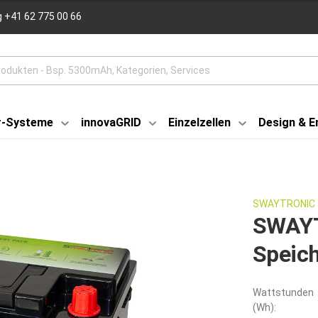
 +41 62 775 00 66
r-Systeme
innovaGRID
Einzelzellen
Design & E
SWAYTRONIC
SWAYT
Speich
Wattstunden
(Wh):