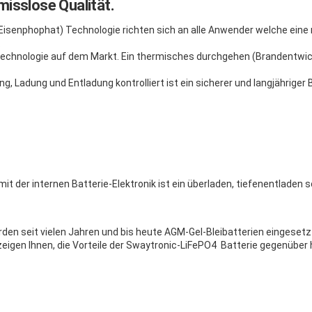
isslose Qualität.
-Eisenphophat) Technologie richten sich an alle Anwender welche ei
.
ietechnologie auf dem Markt. Ein thermisches durchgehen (Brandentwic
g, Ladung und Entladung kontrolliert ist ein sicherer und langjähriger 
mit der internen Batterie-Elektronik ist ein überladen, tiefenentladen
 seit vielen Jahren und bis heute AGM-Gel-Bleibatterien eingesetzt. 
 zeigen Ihnen, die Vorteile der Swaytronic-LiFePO4 Batterie gegenüb