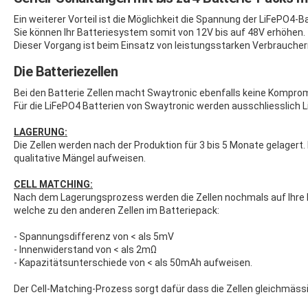
Ein weiterer Vorteil ist die Möglichkeit die Spannung der LiFePO4-Ba
Sie können Ihr Batteriesystem somit von 12V bis auf 48V erhöhen.
Dieser Vorgang ist beim Einsatz von leistungsstarken Verbrauche
Die Batteriezellen
Bei den Batterie Zellen macht Swaytronic ebenfalls keine Kompro
Für die LiFePO4 Batterien von Swaytronic werden ausschliesslich L
LAGERUNG:
Die Zellen werden nach der Produktion für 3 bis 5 Monate gelagert.
qualitative Mängel aufweisen.
CELL MATCHING:
Nach dem Lagerungsprozess werden die Zellen nochmals auf Ihre E
welche zu den anderen Zellen im Batteriepack:
- Spannungsdifferenz von < als 5mV
- Innenwiderstand von < als 2mΩ
- Kapazitätsunterschiede von < als 50mAh aufweisen.
Der Cell-Matching-Prozess sorgt dafür dass die Zellen gleichmäss