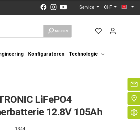
Service
CHF
SUCHEN
ngineering
Konfiguratoren
Technologie
Se
RONIC LiFePO4
erbatterie 12.8V 105Ah
1344