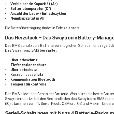
- Verbleibende Kapazität (Ah)
- Batterietemperatur (C°)
- Anzahl der Lade- / Entladezyklen
- Nennkapazität in Ah
Die Datenübertragung findet in Echtzeit statt.
Das Herzstück – Das Swaytronic Battery-Manag
Das BMS schützt die Batterie vor möglichen Schäden und regelt de
Das Swaytronic BMS beinhaltet:
- Überladeschutz
- Tiefenentladeschutz
- Überlastschutz
- Kurzschlussschutz
- Kommunikation Bluetooth
- Temperaturkontrolle
Das BMS bildet das Gehirn der Batterie. Was nützt die beste Batter
Swaytronic setzt bei den Bestandteilen des Swaytronic BMS nur 
(IC) stammen von: TI, Seiko, Ricoh, O2Micro, OZ und Maxim. Unse
Seriell-Schaltungen mit bis zu 4 Batterie-Packs m