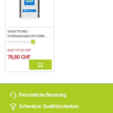
SWAYTRONIC -
Solarladeregler DR1206N-
DDS 10A
Sofort verfügbar
15
Statt 157,65 CHF
78,80 CHF
Persönliche Beratung
Schweizer Qualitätsdenken