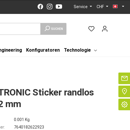
Service
CHF
SUCHEN
ngineering
Konfiguratoren
Technologie
Se
RONIC Sticker randlos
2 mm
0.001 Kg.
er:
7640182622923