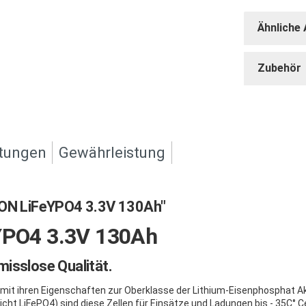
Ähnliche 
Zubehör
tungen
Gewährleistung
ON LiFeYPO4 3.3V 130Ah"
PO4 3.3V 130Ah
isslose Qualität.
d mit ihren Eigenschaften zur Oberklasse der Lithium-Eisenphosphat A
cht LiFePO4) sind diese Zellen für Einsätze und Ladungen bis - 35C° C