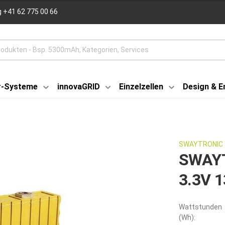
 +41 62 775 00 66
r-Systeme
innovaGRID
Einzelzellen
Design & E
SWAYTRONIC
SWAYT
3.3V 
Wattstunden
(Wh):