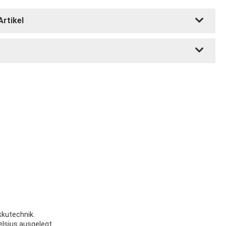
Artikel
kkutechnik.
elsius ausgelegt.