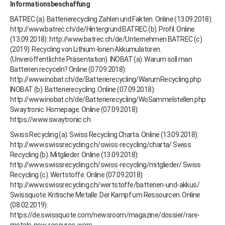
Informationsbeschaffung
BATREC (a). Batterierecycling Zahlen und Fakten. Online (13.09.2018):
http://www.batrec.ch/de/Hintergrund BATREC (b). Profil. Online
(13.09.2018): http://www.batrec.ch/de/Unternehmen BATREC (c)
(2019). Recycling von Lithium-Ionen Akkumulatoren.
(Unveröffentlichte Präsentation). INOBAT (a). Warum soll man
Batterien recyceln? Online (07.09.2018):
http://www.inobat.ch/de/Batterierecycling/WarumRecycling.php
INOBAT (b). Batterierecycling. Online (07.09.2018):
http://www.inobat.ch/de/Batterierecycling/WoSammelstellen.php
Swaytronic. Homepage. Online (07.09.2018):
https://www.swaytronic.ch
Swiss Recycling (a). Swiss Recycling Charta. Online (13.09.2018):
http://www.swissrecycling.ch/swiss-recycling/charta/ Swiss
Recycling (b). Mitglieder. Online (13.09.2018):
http://www.swissrecycling.ch/swiss-recycling/mitglieder/ Swiss
Recycling (c). Wertstoffe. Online (07.09.2018):
http://www.swissrecycling.ch/wertstoffe/batterien-und-akkus/
Swissquote. Kritische Metalle: Der Kampf um Ressourcen. Online
(08.02.2019):
https://de.swissquote.com/newsroom/magazine/dossier/rare-
metals-new-resource-wars