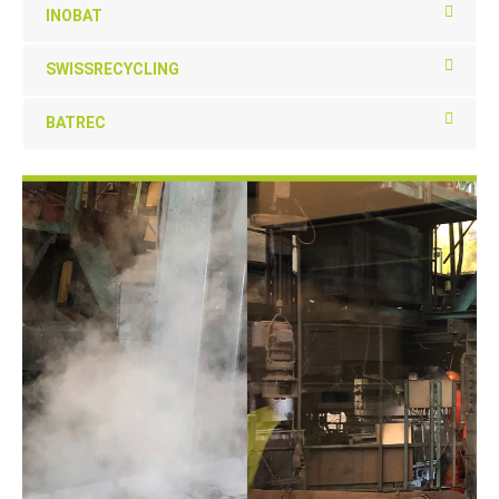
INOBAT
SWISSRECYCLING
BATREC