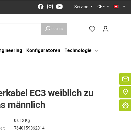
Service
CHF
SUCHEN
ngineering
Konfiguratoren
Technologie
Se
rkabel EC3 weiblich zu
as männlich
0.012 Kg.
er:
7640159362814