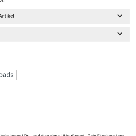
zu.
Artikel
oads