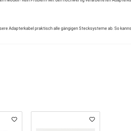
em Modell? Kein Problem! Mit den hochwertig verarbeiteten Adapterk
sere Adapterkabel praktisch alle gängigen Stecksysteme ab. So kann