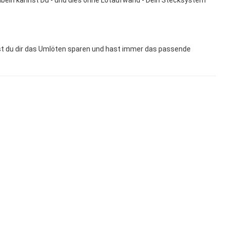
abeln kannst Du - und dies ohne Lötaufwand - Dein Stecksystem
st du dir das Umlöten sparen und hast immer das passende