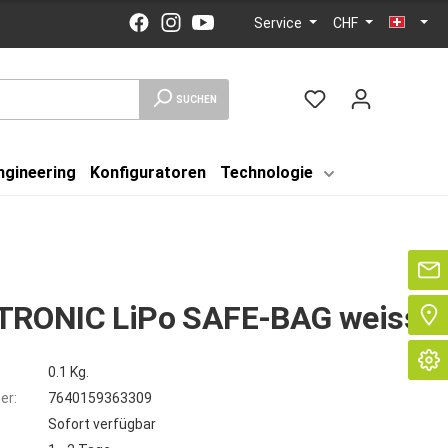
Service
CHF
SUCHEN
ngineering
Konfiguratoren
Technologie
Se
RONIC LiPo SAFE-BAG weiss
0.1 Kg.
er:
7640159363309
Sofort verfügbar