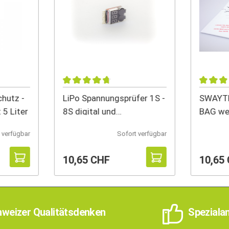
hutz -
LiPo Spannungsprüfer 1S -
SWAYTR
 5 Liter
8S digital und
BAG we
programmierbar
 verfügbar
Sofort verfügbar
10,65 CHF
10,65
weizer Qualitätsdenken
Speziala