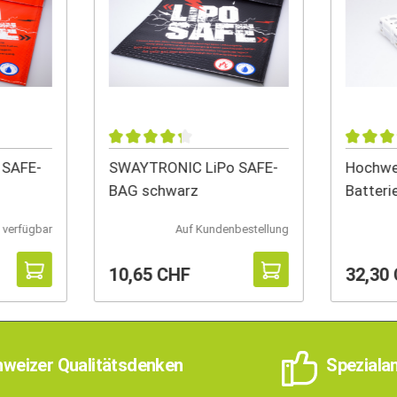
 SAFE-
SWAYTRONIC LiPo SAFE-
Hochwer
BAG schwarz
Batteri
Entlade
 verfügbar
Auf Kundenbestellung
10,65 CHF
32,30
weizer Qualitätsdenken
Speziala