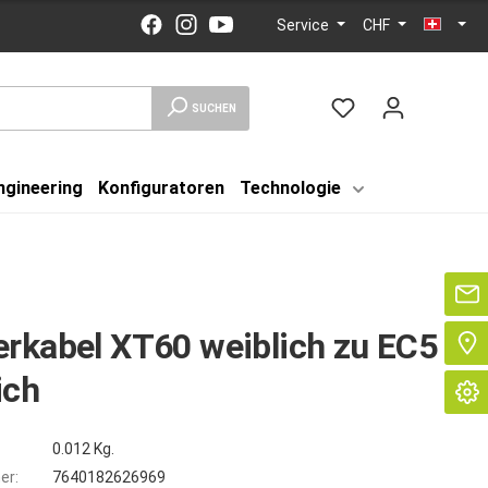
Service
CHF
SUCHEN
ngineering
Konfiguratoren
Technologie
Se
rkabel XT60 weiblich zu EC5
ich
0.012 Kg.
er:
7640182626969