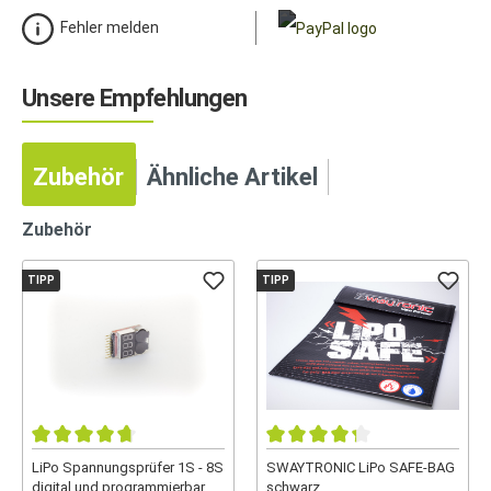
Fehler melden
Unsere Empfehlungen
Zubehör
Ähnliche Artikel
Zubehör
TIPP
TIPP
LiPo Spannungsprüfer 1S - 8S
SWAYTRONIC LiPo SAFE-BAG
digital und programmierbar
schwarz