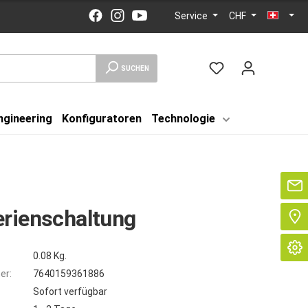
Service
CHF
SUCHEN
ngineering
Konfiguratoren
Technologie
Se
rienschaltung
0.08 Kg.
er:
7640159361886
Sofort verfügbar