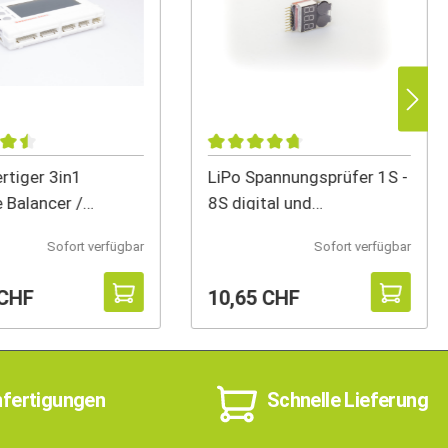
tiger 3in1
LiPo Spannungsprüfer 1S -
e Balancer /
8S digital und
r / Z
programmierbar
Sofort verfügbar
Sofort verfügbar
 CHF
10,65 CHF
nfertigungen
Schnelle Lieferung