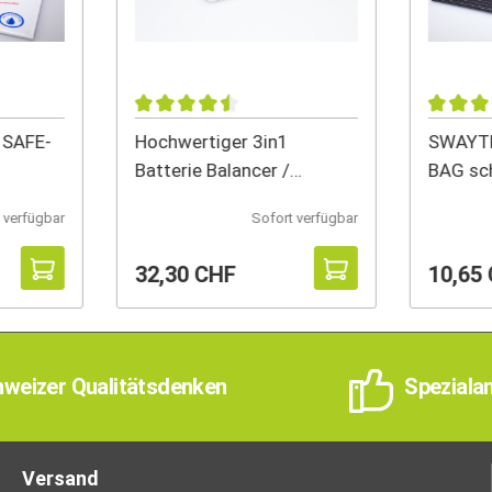
 SAFE-
Hochwertiger 3in1
SWAYTR
Batterie Balancer /
BAG sc
Entlader / Z
 verfügbar
Sofort verfügbar
32,30 CHF
10,65
weizer Qualitätsdenken
Speziala
Versand