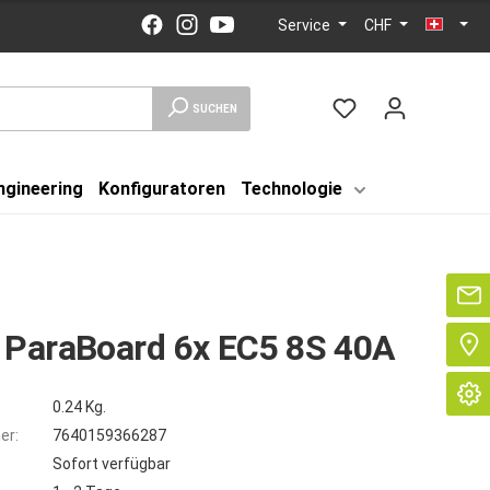
Service
CHF
SUCHEN
ngineering
Konfiguratoren
Technologie
Se
 ParaBoard 6x EC5 8S 40A
0.24 Kg.
er:
7640159366287
Sofort verfügbar