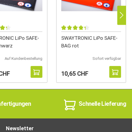
ONIC LiPo SAFE-
SWAYTRONIC LiPo SAFE-
hwarz
BAG rot
Auf Kundenbestellung
Sofort verfügbar
 CHF
10,65 CHF
nfertigungen
Schnelle Lieferung
Newsletter