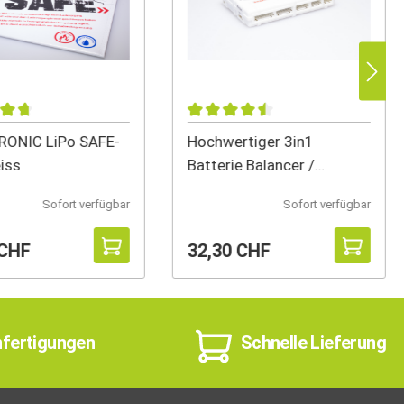
ONIC LiPo SAFE-
Hochwertiger 3in1
iss
Batterie Balancer /
Entlader / Z
Sofort verfügbar
Sofort verfügbar
 CHF
32,30 CHF
nfertigungen
Schnelle Lieferung