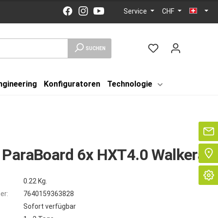
Service
CHF
SUCHEN
ngineering
Konfiguratoren
Technologie
Se
 ParaBoard 6x HXT4.0 Walkera
0.22 Kg.
er:
7640159363828
Sofort verfügbar