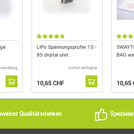
ge
LiPo Spannungsprüfer 1S -
SWAYTR
8S digital und
BAG we
programmierbar
bestellung
Sofort verfügbar
10,65 CHF
10,65
weizer Qualitätsdenken
Speziala