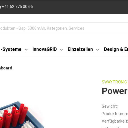
 +41 62 775 00 66
r-Systeme
innovaGRID
Einzelzellen
Design & E
aboard
SWAYTRONIC
Power
Gewicht:
Produktnumm
Verfügbarkeit: