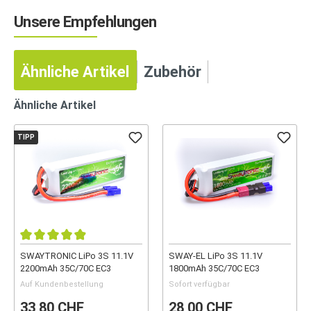
Unsere Empfehlungen
Ähnliche Artikel
Zubehör
Ähnliche Artikel
TIPP
SWAYTRONIC LiPo 3S 11.1V
SWAY-EL LiPo 3S 11.1V
2200mAh 35C/70C EC3
1800mAh 35C/70C EC3
Auf Kundenbestellung
Sofort verfügbar
33,80 CHF
28,00 CHF