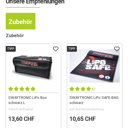
Unsere Empfehlungen
Zubehör
Zubehör
TIPP
TIPP
SWAYTRONIC LiPo Box
SWAYTRONIC LiPo SAFE-BAG
schwarz L
schwarz
Sofort verfügbar
Auf Kundenbestellung
13,60 CHF
10,65 CHF