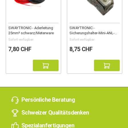
SWAYTRONIC - Aderleitung
SWAYTRONIC -
25mm² schwarz/Meterware
Sicherungshalter-Mini-ANL-
150A
Sofort verfügbar
Sofort verfügbar
7,80 CHF
8,75 CHF
Persönliche Beratung
Schweizer Qualitätsdenken
Spezialanfertigungen