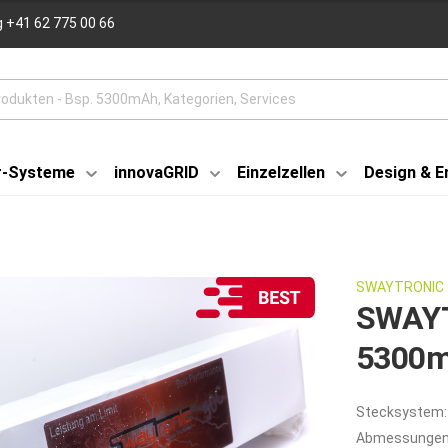
 +41 62 775 00 66
r-Systeme
innovaGRID
Einzelzellen
Design & E
SWAYTRONIC
SWAYT
5300m
Stecksystem:
Abmessungen