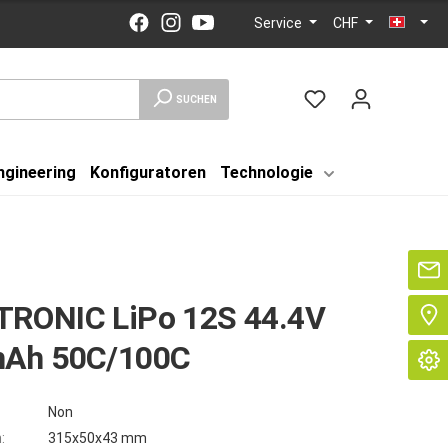
Service
CHF
SUCHEN
ngineering
Konfiguratoren
Technologie
Se
RONIC LiPo 12S 44.4V
Ah 50C/100C
Non
:
315x50x43 mm