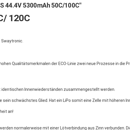
2S 44.4V 5300mAh 50C/100C"
C/ 120C
 Swaytronic.
 hohen Qualitätsmerkmalen der ECO-Linie zwei neue Prozesse in die P
it identischen Innenwiederständen zusammengestellt werden.
e sein schwächstes Glied. Hat ein LiPo somit eine Zelle mit höheren I
eit an!
, werden normalerweise mit einer Lötverbindung aus Zinn verbunden. D