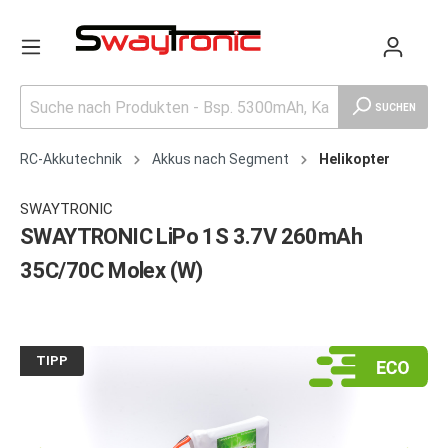
SUCHEN
RC-Akkutechnik
Akkus nach Segment
Helikopter
SWAYTRONIC
SWAYTRONIC LiPo 1S 3.7V 260mAh
35C/70C Molex (W)
TIPP