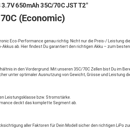
S 3.7V 650mAh 35C/70C JST T2"
/ 70C (Economic)
onic Eco-Performance genau richtig. Nicht nur die Preis-/ Leistung d
-Akkus ab. Hier findest Du garantiert den richtigen Akku – zum besten
erhältnis in den Vordergrund. Mit unseren 35C/70C Zellen bist Du im B
elcher unter optimaler Ausnutzung von Gewicht, Grösse und Leistung d
eren Leistungsklasse bzw. Stromstärke.
formance deckt das komplette Segment ab.
sichtigung aller Faktoren für Dein Modell sicher den richtigen LiPo z