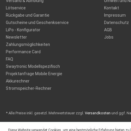
Versand & Abholung
Umwelt und Na
Lötservice
Kontakt
Rückgabe und Garantie
Impressum
Gutscheine und Geschenkservice
Datenschutz
LiPo - Konfigurator
AGB
Newsletter
Jobs
Zahlungsmöglichkeiten
Performance Card
FAQ
Swaytronic Modellspezifisch
Projektanfrage Mobile Energie
Akkurechner
Stromspeicher-Rechner
* Alle Preise inkl. gesetzl. Mehrwertsteuer zzgl.
Versandkosten
und ggf. N
Diese Website verwendet Cookies, um eine bestmögliche Erfahrung bieten zu