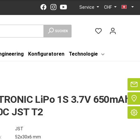
Service
CHF
SUCHEN
ngineering
Konfiguratoren
Technologie
Se
RONIC LiPo 1S 3.7V 650mAh
0C JST T2
JST
:
52x30x6 mm