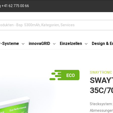
 +41 62 775 00 66
r-Systeme
innovaGRID
Einzelzellen
Design & E
SWAYTRONIC
SWAYT
35C/7
Stecksystem:
Abmessungen