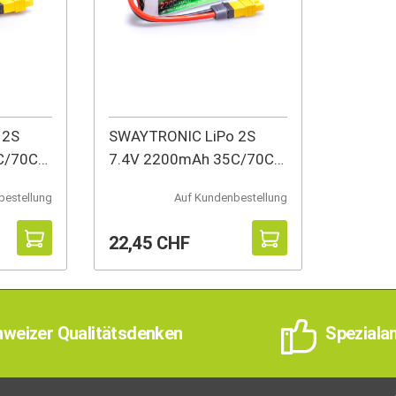
 2S
SWAYTRONIC LiPo 2S
C/70C
7.4V 2200mAh 35C/70C
EC3
bestellung
Auf Kundenbestellung
22,45 CHF
weizer Qualitätsdenken
Speziala