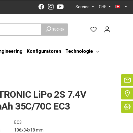
Service
CHF
SUCHEN
ngineering
Konfiguratoren
Technologie
Se
RONIC LiPo 2S 7.4V
Ah 35C/70C EC3
EC3
:
106x34x18 mm