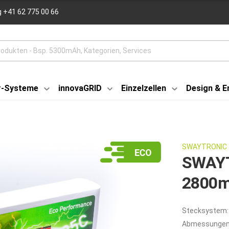
 +41 62 775 00 66
r-Systeme
innovaGRID
Einzelzellen
Design & E
SWAYTRONIC
SWAYT
2800m
Stecksystem:
Abmessungen