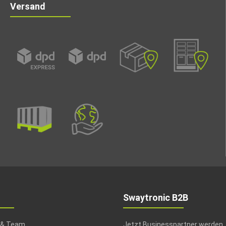
Versand
Swaytronic B2B
 & Team
Jetzt Businesspartner werden