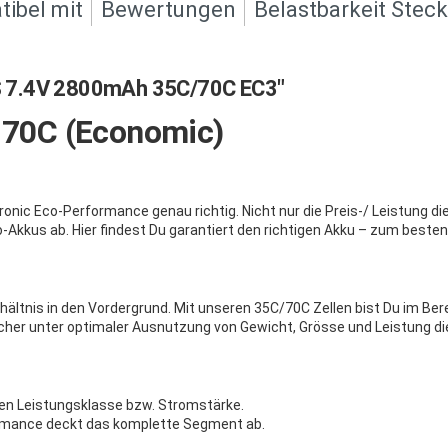
ibel mit
Bewertungen
Belastbarkeit Stec
S 7.4V 2800mAh 35C/70C EC3"
/ 70C (Economic)
onic Eco-Performance genau richtig. Nicht nur die Preis-/ Leistung d
-Akkus ab. Hier findest Du garantiert den richtigen Akku – zum besten
erhältnis in den Vordergrund. Mit unseren 35C/70C Zellen bist Du im B
elcher unter optimaler Ausnutzung von Gewicht, Grösse und Leistung d
eren Leistungsklasse bzw. Stromstärke.
formance deckt das komplette Segment ab.