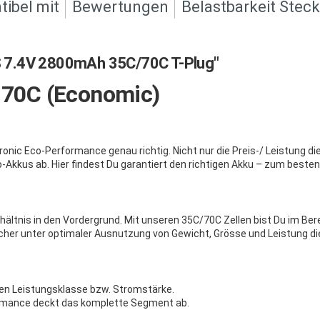
ibel mit
Bewertungen
Belastbarkeit Stec
 7.4V 2800mAh 35C/70C T-Plug"
/ 70C (Economic)
onic Eco-Performance genau richtig. Nicht nur die Preis-/ Leistung d
-Akkus ab. Hier findest Du garantiert den richtigen Akku – zum besten
erhältnis in den Vordergrund. Mit unseren 35C/70C Zellen bist Du im B
elcher unter optimaler Ausnutzung von Gewicht, Grösse und Leistung d
eren Leistungsklasse bzw. Stromstärke.
formance deckt das komplette Segment ab.