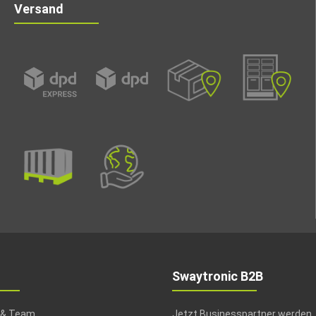
Versand
Swaytronic B2B
 & Team
Jetzt Businesspartner werden