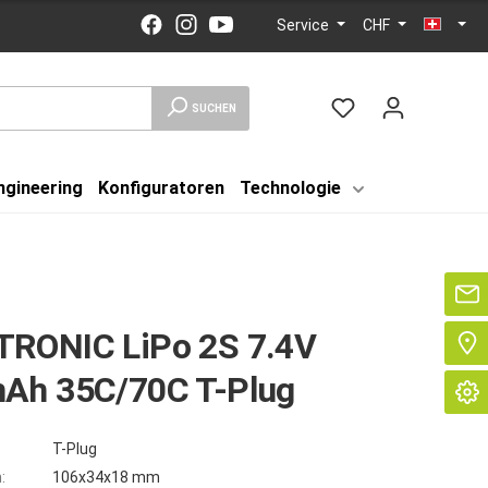
Service
CHF
SUCHEN
ngineering
Konfiguratoren
Technologie
Se
RONIC LiPo 2S 7.4V
Ah 35C/70C T-Plug
T-Plug
:
106x34x18 mm