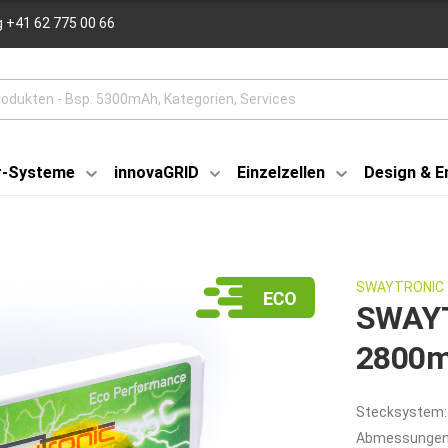
 +41 62 775 00 66
r-Systeme
innovaGRID
Einzelzellen
Design & E
SWAYTRONIC
SWAYT
2800m
Stecksystem:
Abmessungen