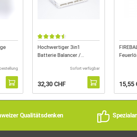
ge
Hochwertiger 3in1
FIREBAL
Batterie Balancer /
Feuerlö
Entlader / Z
bestellung
Sofort verfügbar
32,30 CHF
15,55
weizer Qualitätsdenken
Speziala