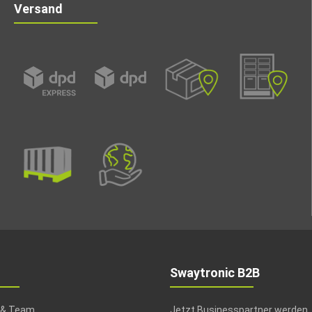
Versand
Swaytronic B2B
 & Team
Jetzt Businesspartner werden