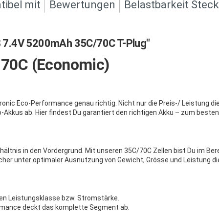
ibel mit
Bewertungen
Belastbarkeit Stec
 7.4V 5200mAh 35C/70C T-Plug"
/ 70C (Economic)
onic Eco-Performance genau richtig. Nicht nur die Preis-/ Leistung d
-Akkus ab. Hier findest Du garantiert den richtigen Akku – zum besten
erhältnis in den Vordergrund. Mit unseren 35C/70C Zellen bist Du im B
elcher unter optimaler Ausnutzung von Gewicht, Grösse und Leistung d
eren Leistungsklasse bzw. Stromstärke.
formance deckt das komplette Segment ab.