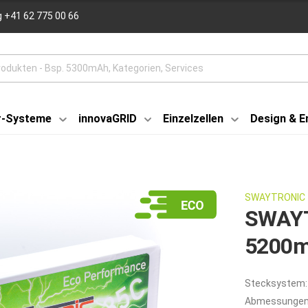
 +41 62 775 00 66
r-Systeme
innovaGRID
Einzelzellen
Design & E
SWAYTRONIC
SWAYT
5200m
Stecksystem:
Abmessungen