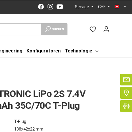
Service
CHF
SUCHEN
ngineering
Konfiguratoren
Technologie
Se
RONIC LiPo 2S 7.4V
Ah 35C/70C T-Plug
T-Plug
:
138x42x22 mm