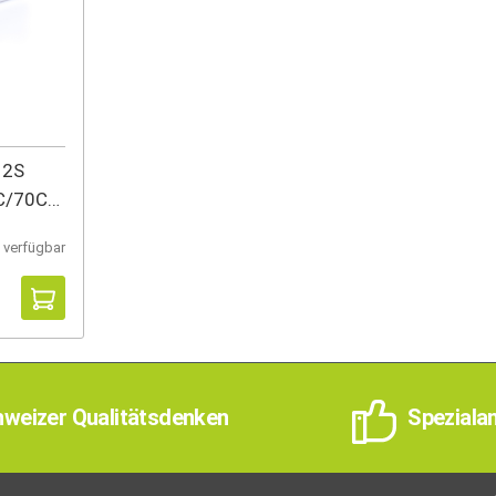
 2S
C/70C
 verfügbar
weizer Qualitätsdenken
Speziala