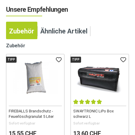
Unsere Empfehlungen
Zubehör
Ähnliche Artikel
Zubehör
TIPP
TIPP
FIREBALLS Brandschutz -
SWAYTRONIC LiPo Box
Feuerlöschgranulat 5 Liter
schwarz L
Sofort verfügbar
Sofort verfügbar
15,55 CHF
13,60 CHF