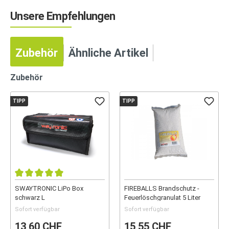
Unsere Empfehlungen
Zubehör
Ähnliche Artikel
Zubehör
TIPP
TIPP
SWAYTRONIC LiPo Box
FIREBALLS Brandschutz -
schwarz L
Feuerlöschgranulat 5 Liter
Sofort verfügbar
Sofort verfügbar
13,60 CHF
15,55 CHF