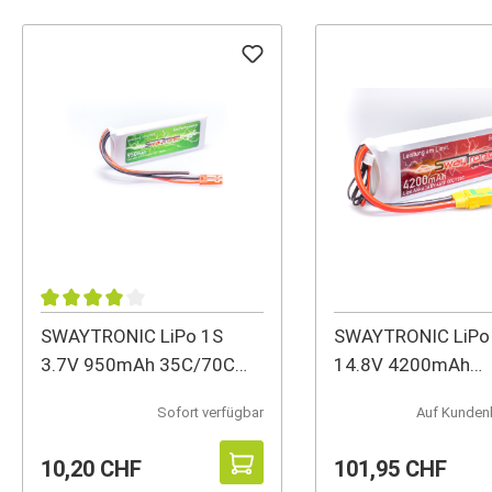
SWAYTRONIC LiPo 1S
SWAYTRONIC LiPo
3.7V 950mAh 35C/70C
14.8V 4200mAh
JST/Molex
60C/120C XT90S
Sofort verfügbar
Auf Kunden
10,20 CHF
101,95 CHF