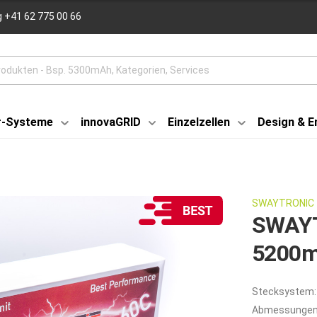
 +41 62 775 00 66
r-Systeme
innovaGRID
Einzelzellen
Design & E
SWAYTRONIC
SWAYT
5200m
Stecksystem:
Abmessungen