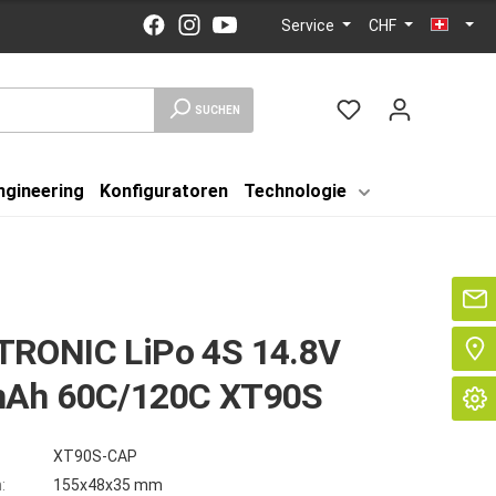
Service
CHF
SUCHEN
ngineering
Konfiguratoren
Technologie
Se
RONIC LiPo 4S 14.8V
Ah 60C/120C XT90S
XT90S-CAP
:
155x48x35 mm