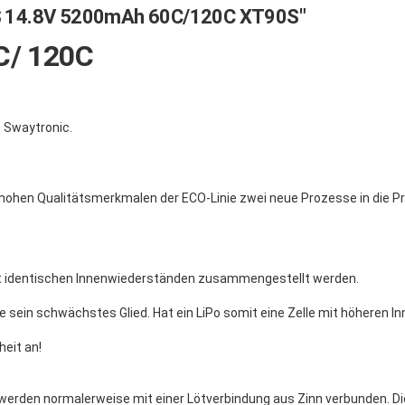
S 14.8V 5200mAh 60C/120C XT90S"
C/ 120C
 Swaytronic.
 hohen Qualitätsmerkmalen der ECO-Linie zwei neue Prozesse in die P
it identischen Innenwiederständen zusammengestellt werden.
e sein schwächstes Glied. Hat ein LiPo somit eine Zelle mit höheren I
eit an!
, werden normalerweise mit einer Lötverbindung aus Zinn verbunden. D