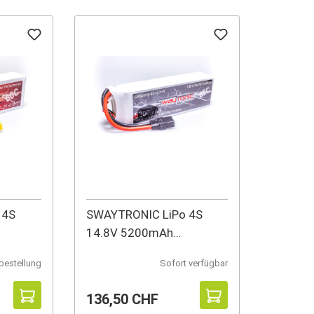
 4S
SWAYTRONIC LiPo 4S
14.8V 5200mAh
85C/170C XT90
bestellung
Sofort verfügbar
136,50 CHF