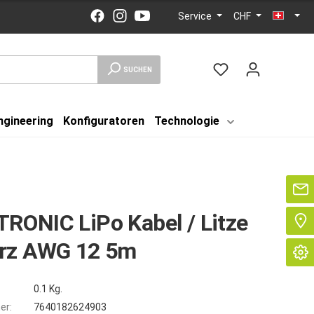
Service
CHF
SUCHEN
ngineering
Konfiguratoren
Technologie
Se
RONIC LiPo Kabel / Litze
rz AWG 12 5m
0.1 Kg.
er:
7640182624903