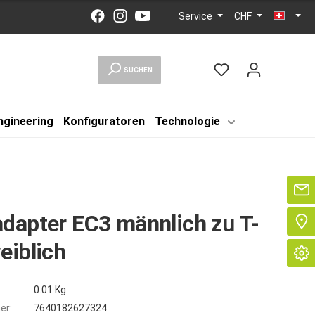
Service
CHF
SUCHEN
ngineering
Konfiguratoren
Technologie
Se
dapter EC3 männlich zu T-
eiblich
0.01 Kg.
er:
7640182627324