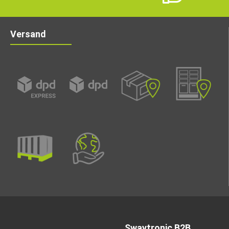
Versand
Swaytronic B2B