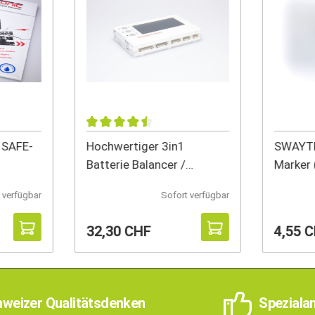
 SAFE-
Hochwertiger 3in1
SWAYTR
Batterie Balancer /
Marker 
Entlader / Z
 verfügbar
Sofort verfügbar
32,30 CHF
4,55 
weizer Qualitätsdenken
Speziala