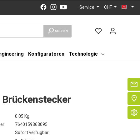
Service
CHF
SUCHEN
ngineering
Konfiguratoren
Technologie
Se
 Brückenstecker
0.05 Kg.
er:
7640159363095
Sofort verfügbar