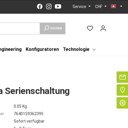
Service
CHF
SUCHEN
ngineering
Konfiguratoren
Technologie
Se
 Serienschaltung
0.05 Kg.
er:
7640159362395
Sofort verfügbar