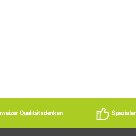
weizer Qualitätsdenken
Speziala