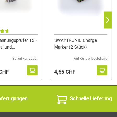
annungsprüfer 1S -
SWAYTRONIC Charge
tal und
Marker (2 Stück)
mmierbar
Sofort verfügbar
Auf Kundenbestellung
 CHF
4,55 CHF
nfertigungen
Schnelle Lieferung