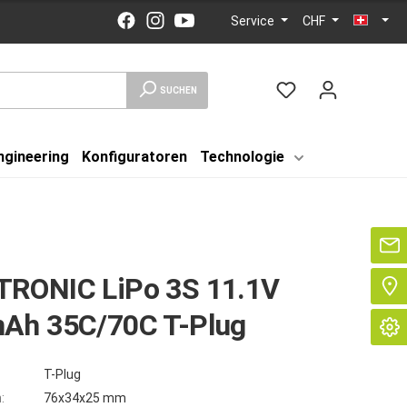
Service
CHF
SUCHEN
ngineering
Konfiguratoren
Technologie
Se
RONIC LiPo 3S 11.1V
Ah 35C/70C T-Plug
T-Plug
:
76x34x25 mm