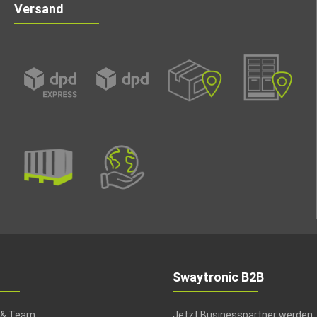
Versand
Swaytronic B2B
 & Team
Jetzt Businesspartner werden