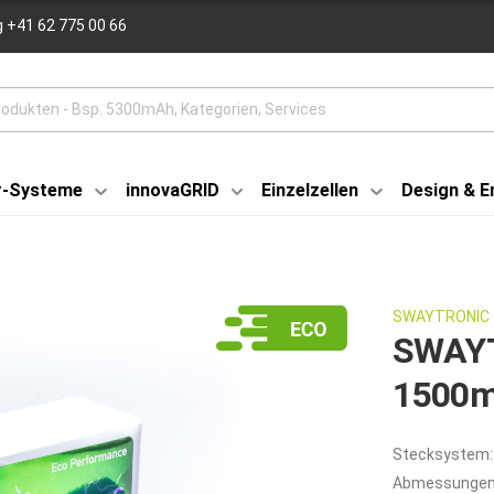
 +41 62 775 00 66
r-Systeme
innovaGRID
Einzelzellen
Design & E
SWAYTRONIC
SWAYT
1500m
Stecksystem:
Abmessungen