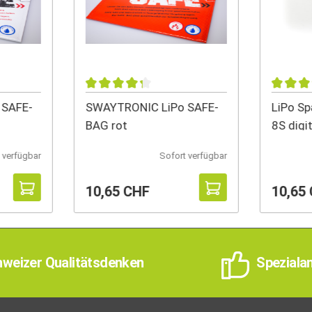
 SAFE-
SWAYTRONIC LiPo SAFE-
LiPo Sp
BAG rot
8S digi
progra
 verfügbar
Sofort verfügbar
10,65 CHF
10,65
weizer Qualitätsdenken
Speziala