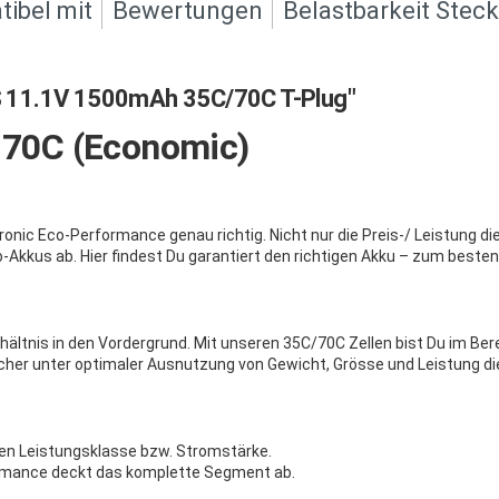
ibel mit
Bewertungen
Belastbarkeit Stec
 11.1V 1500mAh 35C/70C T-Plug"
/ 70C (Economic)
onic Eco-Performance genau richtig. Nicht nur die Preis-/ Leistung d
-Akkus ab. Hier findest Du garantiert den richtigen Akku – zum besten
erhältnis in den Vordergrund. Mit unseren 35C/70C Zellen bist Du im B
elcher unter optimaler Ausnutzung von Gewicht, Grösse und Leistung d
eren Leistungsklasse bzw. Stromstärke.
formance deckt das komplette Segment ab.