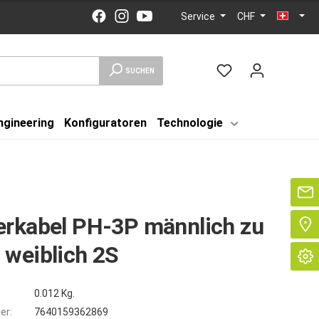
Service
CHF
SUCHEN
ngineering
Konfiguratoren
Technologie
Se
erkabel PH-3P männlich zu
weiblich 2S
0.012 Kg.
er:
7640159362869