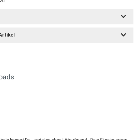
zu.
Artikel
oads