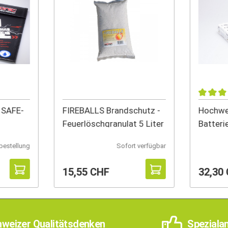
 SAFE-
FIREBALLS Brandschutz -
Hochwer
Feuerlöschgranulat 5 Liter
Batteri
Entlade
bestellung
Sofort verfügbar
15,55 CHF
32,30
weizer Qualitätsdenken
Speziala