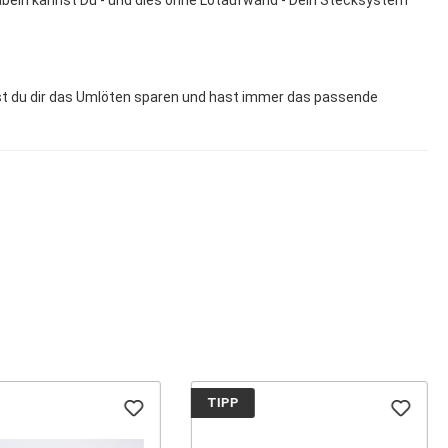
abeln kannst Du - und dies ohne Lötaufwand - Dein Stecksystem
st du dir das Umlöten sparen und hast immer das passende
TIPP