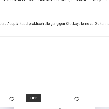
em Modell? Kein Problem! Mit den hochwertig verarbeiteten Adapterk
sere Adapterkabel praktisch alle gängigen Stecksysteme ab. So kann
TIPP