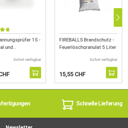
annungsprüfer 1S -
FIREBALLS Brandschutz -
tal und
Feuerlöschgranulat 5 Liter
mmierbar
Sofort verfügbar
Sofort verfügbar
 CHF
15,55 CHF
nfertigungen
Schnelle Lieferung
Newsletter