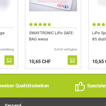
ge
SWAYTRONIC LiPo SAFE-
LiPo Sp
BAG weiss
8S digi
progra
bestellung
Sofort verfügbar
10,65 CHF
10,65
weizer Qualitätsdenken
Speziala
Versand