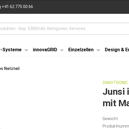
 +41 62 775 00 66
r-Systeme
innovaGRID
Einzelzellen
Design & E
s Netzteil
SWAYTRONIC
Junsi 
mit M
Gewicht:
Produktnumm