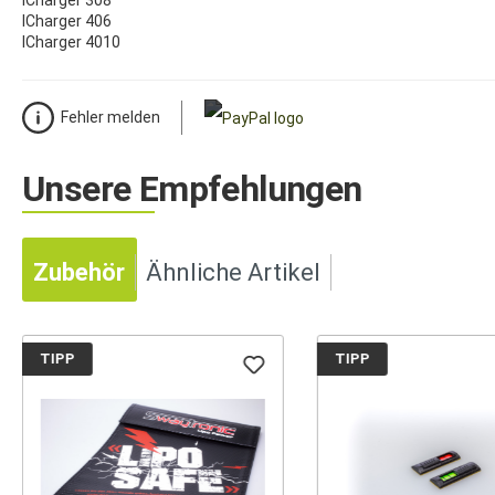
ICharger 308
ICharger 406
ICharger 4010
Fehler melden
Unsere Empfehlungen
Zubehör
Ähnliche Artikel
TIPP
TIPP