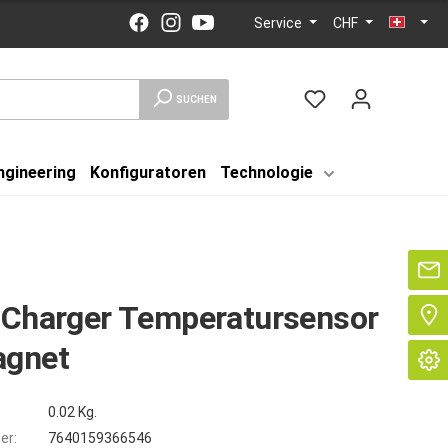
Service
CHF
SUCHEN
ngineering
Konfiguratoren
Technologie
Se
iCharger Temperatursensor
agnet
0.02 Kg.
er:
7640159366546