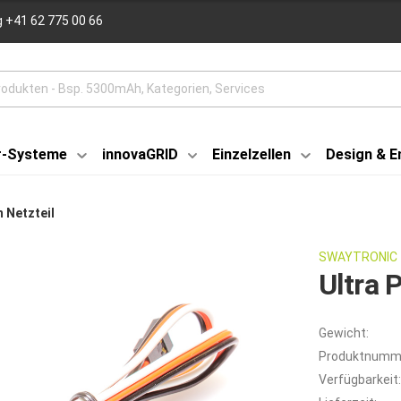
 +41 62 775 00 66
r-Systeme
innovaGRID
Einzelzellen
Design & E
 Netzteil
SWAYTRONIC
Ultra 
Gewicht:
Produktnumm
Verfügbarkeit: