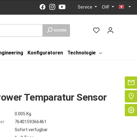
Service
CHF
SUCHEN
ngineering
Konfiguratoren
Technologie
Se
Power Temparatur Sensor
0.005 Kg.
er:
7640159366461
Sofort verfügbar