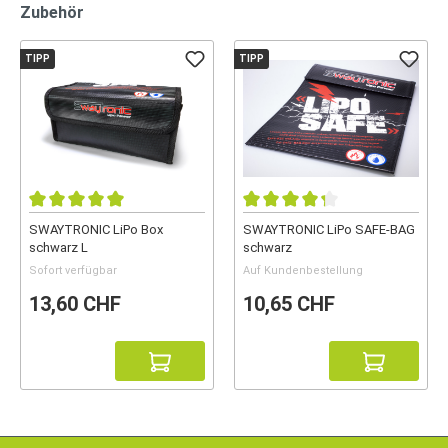
Zubehör
TIPP
TIPP
SWAYTRONIC LiPo Box
SWAYTRONIC LiPo SAFE-BAG
schwarz L
schwarz
Sofort verfügbar
Auf Kundenbestellung
13,60 CHF
10,65 CHF