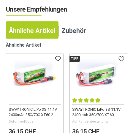
Unsere Empfehlungen
Ähnliche Artikel
Zubehör
Ähnliche Artikel
TIPP
SWAYTRONIC LiPo 3S 11.1V
SWAYTRONIC LiPo 3S 11.1V
2400mAh 35C/70C XT60 2
2400mAh 35C/70C XT60
Sofort verfügbar
Auf Kundenbestellung
36,15 CHF
36,15 CHF