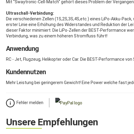
Mit "Swaytronic-Cell-Match" gehört dieses Problem der Vergangenh
Ultraschall-Verbindung:
Die verschiedenen Zellen (1S,2S,3S,4S,etc.) eines LiPo-Akku-Pack
erster Linie eine Erhöhung des Widerstandes und Reduktion der Leit
dieser Faktor minimiert. Die LiPo-Zellen der BEST-Performance wer
Verbindung, was zu einem höheren Stromfluss führt!
Anwendung
RC - Jet, Flugzeug, Helikopter oder Car. Die BEST-Performance v
Kundennutzen
Mehr Leistung bei geringerem Gewicht! Eine Power welche fast je
Fehler melden
Unsere Empfehlungen