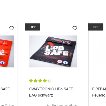
TIPP
TIPP
 SAFE-
SWAYTRONIC LiPo SAFE-
FIREBAL
BAG schwarz
Feuerlö
 verfügbar
Auf Kundenbestellung