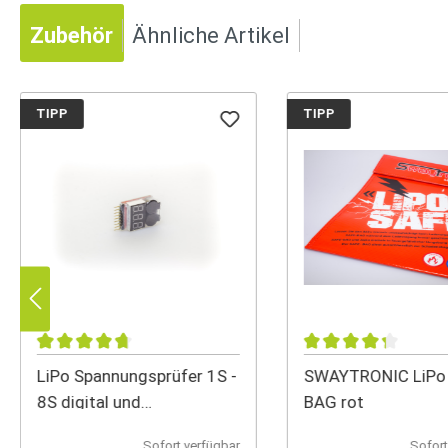
Zubehör
Ähnliche Artikel
TIPP
TIPP
LiPo Spannungsprüfer 1S -
SWAYTRONIC LiPo
8S digital und
BAG rot
programmierbar
Sofort verfügbar
Sofort