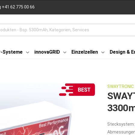
 +41 62 775 00 66
r-Systeme
innovaGRID
Einzelzellen
Design & E
SWAYTRONIC
SWAYT
3300m
Stecksystem:
Abmessungen