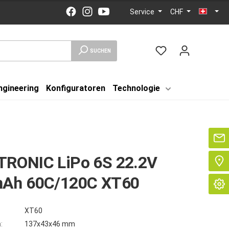
Service
CHF
SUCHEN
ngineering
Konfiguratoren
Technologie
Se
RONIC LiPo 6S 22.2V
Ah 60C/120C XT60
XT60
:
137x43x46 mm