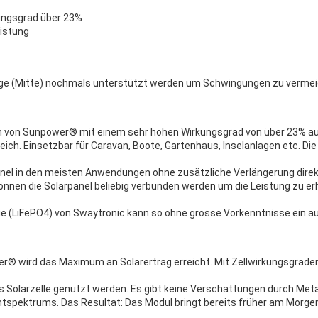
kungsgrad über 23%
eistung
ge (Mitte) nochmals unterstützt werden um Schwingungen zu vermei
llen von Sunpower® mit einem sehr hohen Wirkungsgrad von über 23% a
eich. Einsetzbar für Caravan, Boote, Gartenhaus, Inselanlagen etc. D
anel in den meisten Anwendungen ohne zusätzliche Verlängerung direk
 können die Solarpanel beliebig verbunden werden um die Leistung zu e
rie (LiFePO4) von Swaytronic kann so ohne grosse Vorkenntnisse ein a
r® wird das Maximum an Solarertrag erreicht. Mit Zellwirkungsgrade
 Solarzelle genutzt werden. Es gibt keine Verschattungen durch Meta
htspektrums. Das Resultat: Das Modul bringt bereits früher am Morge