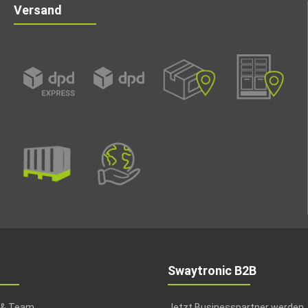
Versand
Swaytronic B2B
 & Team
Jetzt Businesspartner werden