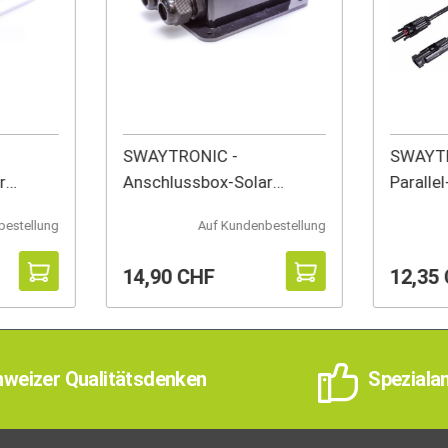
SWAYTRONIC -
SWAYTRON
r
Anschlussbox-Solar
Paralle
Doppelt (b)
bestellung
Auf Kundenbestellung
14,90 CHF
12,35
weizer Qualitätsdenken
Speziala