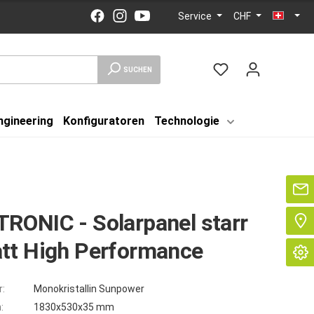
Service
CHF
SUCHEN
ngineering
Konfiguratoren
Technologie
Se
RONIC - Solarpanel starr
tt High Performance
r:
Monokristallin Sunpower
:
1830x530x35 mm