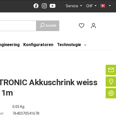
Service
CHF
SUCHEN
ngineering
Konfiguratoren
Technologie
Se
RONIC Akkuschrink weiss
 1m
0.05 Kg.
er:
7640370541678