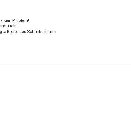
t? Kein Problem!
ermitteln:
igte Breite des Schrinks in mm